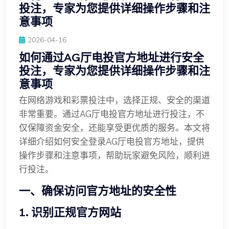
投注，专家为您提供详细操作步骤和注
意事项
2026-04-16
如何通过AG厅电投官方地址进行安全
投注，专家为您提供详细操作步骤和注
意事项
在网络游戏和彩票投注中，选择正规、安全的渠道
非常重要。通过AG厅电投官方地址进行投注，不
仅保障资金安全，还能享受更优质的服务。本文将
详细介绍如何安全登录AG厅电投官方地址，提供
操作步骤和注意事项，帮助玩家避免风险，顺利进
行投注。
一、确保访问官方地址的安全性
1. 识别正规官方网站