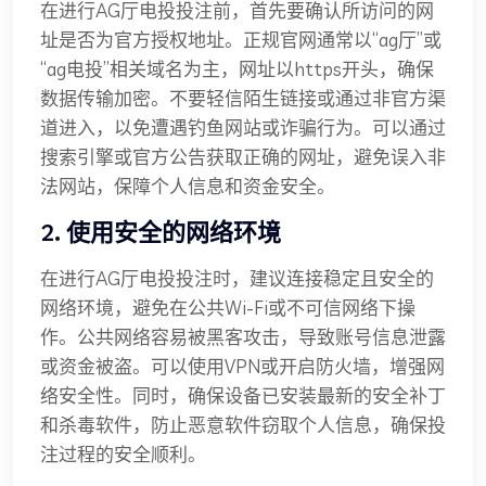
在进行AG厅电投投注前，首先要确认所访问的网
址是否为官方授权地址。正规官网通常以“ag厅”或
“ag电投”相关域名为主，网址以https开头，确保
数据传输加密。不要轻信陌生链接或通过非官方渠
道进入，以免遭遇钓鱼网站或诈骗行为。可以通过
搜索引擎或官方公告获取正确的网址，避免误入非
法网站，保障个人信息和资金安全。
2. 使用安全的网络环境
在进行AG厅电投投注时，建议连接稳定且安全的
网络环境，避免在公共Wi-Fi或不可信网络下操
作。公共网络容易被黑客攻击，导致账号信息泄露
或资金被盗。可以使用VPN或开启防火墙，增强网
络安全性。同时，确保设备已安装最新的安全补丁
和杀毒软件，防止恶意软件窃取个人信息，确保投
注过程的安全顺利。