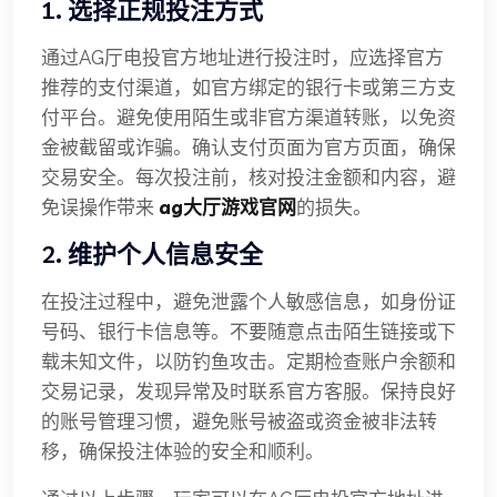
1. 选择正规投注方式
通过AG厅电投官方地址进行投注时，应选择官方
推荐的支付渠道，如官方绑定的银行卡或第三方支
付平台。避免使用陌生或非官方渠道转账，以免资
金被截留或诈骗。确认支付页面为官方页面，确保
交易安全。每次投注前，核对投注金额和内容，避
免误操作带来
ag大厅游戏官网
的损失。
2. 维护个人信息安全
在投注过程中，避免泄露个人敏感信息，如身份证
号码、银行卡信息等。不要随意点击陌生链接或下
载未知文件，以防钓鱼攻击。定期检查账户余额和
交易记录，发现异常及时联系官方客服。保持良好
的账号管理习惯，避免账号被盗或资金被非法转
移，确保投注体验的安全和顺利。