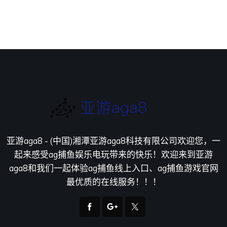
亚游aga8 - (中国)湘潭亚游aga8科技有限公司欢迎您，一
起来感受ag捕鱼娱乐电玩带来的快乐！欢迎来到亚游
aga8和我们一起体验ag捕鱼线上入口、ag捕鱼游戏官网
最优质的在线服务！！！