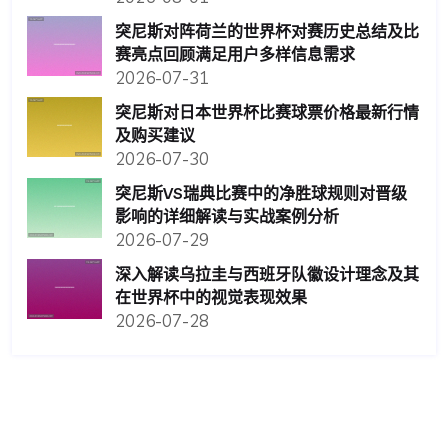
突尼斯对阵荷兰的世界杯对赛历史总结及比
赛亮点回顾满足用户多样信息需求
2026-07-31
突尼斯对日本世界杯比赛球票价格最新行情
及购买建议
2026-07-30
突尼斯VS瑞典比赛中的净胜球规则对晋级
影响的详细解读与实战案例分析
2026-07-29
深入解读乌拉圭与西班牙队徽设计理念及其
在世界杯中的视觉表现效果
2026-07-28