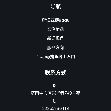
导航
解读
亚游aga8
案例精选
新闻视角
服务方向
互动
ag捕鱼线上入口
联系方式
济南中心区兴华巷749号苑
13265886419