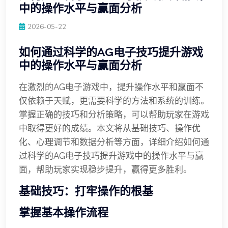
中的操作水平与赢面分析
2026-05-22
如何通过科学的AG电子技巧提升游戏
中的操作水平与赢面分析
在激烈的AG电子游戏中，提升操作水平和赢面不
仅依赖于天赋，更需要科学的方法和系统的训练。
掌握正确的技巧和分析策略，可以帮助玩家在游戏
中取得更好的成绩。本文将从基础技巧、操作优
化、心理调节和数据分析等方面，详细介绍如何通
过科学的AG电子技巧提升游戏中的操作水平与赢
面，帮助玩家实现稳步提升，赢得更多胜利。
基础技巧：打牢操作的根基
掌握基本操作流程