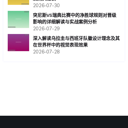
2026-07-30
突尼斯VS瑞典比赛中的净胜球规则对晋级
影响的详细解读与实战案例分析
2026-07-29
深入解读乌拉圭与西班牙队徽设计理念及其
在世界杯中的视觉表现效果
2026-07-28