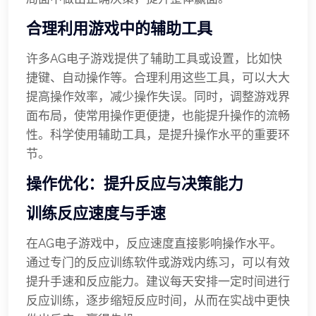
合理利用游戏中的辅助工具
许多AG电子游戏提供了辅助工具或设置，比如快
捷键、自动操作等。合理利用这些工具，可以大大
提高操作效率，减少操作失误。同时，调整游戏界
面布局，使常用操作更便捷，也能提升操作的流畅
性。科学使用辅助工具，是提升操作水平的重要环
节。
操作优化：提升反应与决策能力
训练反应速度与手速
在AG电子游戏中，反应速度直接影响操作水平。
通过专门的反应训练软件或游戏内练习，可以有效
提升手速和反应能力。建议每天安排一定时间进行
反应训练，逐步缩短反应时间，从而在实战中更快