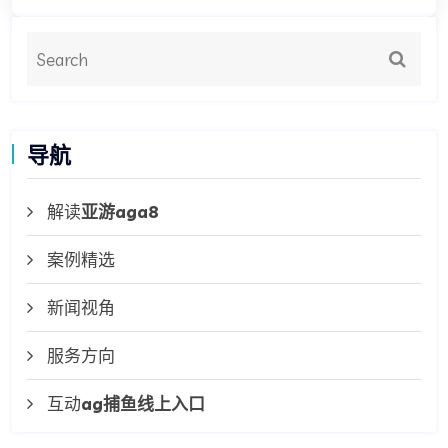
导航
解读
亚游aga8
案例精选
新闻视角
服务方向
互动
ag捕鱼线上入口