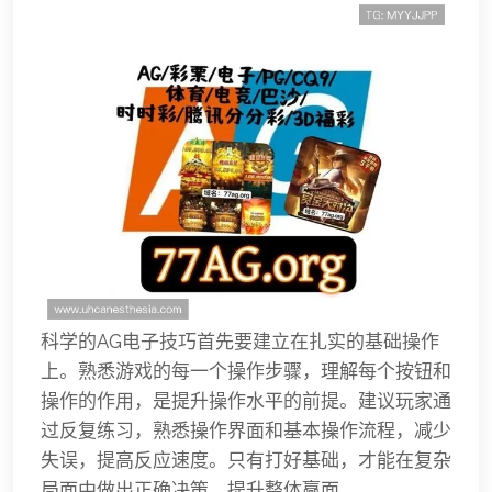
科学的AG电子技巧首先要建立在扎实的基础操作
上。熟悉游戏的每一个操作步骤，理解每个按钮和
操作的作用，是提升操作水平的前提。建议玩家通
过反复练习，熟悉操作界面和基本操作流程，减少
失误，提高反应速度。只有打好基础，才能在复杂
局面中做出正确决策，提升整体赢面。