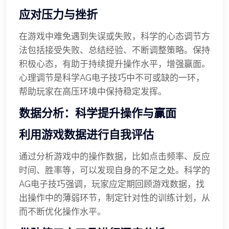
应对压力与挫折
在游戏中难免遇到失误或失败，科学的心态调节方
法包括接受失败、总结经验、不断调整策略。保持
积极心态，有助于持续提升操作水平，增强赢面。
心理调节是科学AG电子技巧中不可或缺的一环，
帮助玩家在高压环境中保持稳定发挥。
数据分析：科学提升操作与赢面
利用游戏数据进行自我评估
通过分析游戏中的操作数据，比如点击频率、反应
时间、胜率等，可以发现自身的不足之处。科学的
AG电子技巧强调，玩家应定期回顾游戏数据，找
出操作中的薄弱环节，制定针对性的训练计划，从
而不断优化操作水平。