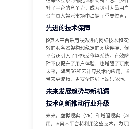
在每次登录时都能体验到新鲜感。多样
升了平台的竞争力，成为吸引大量用户
台在真人娱乐市场中占据了重要位置，
先进的技术保障
j9真人平台采用最先进的网络技术和
效的服务器架构和稳定的网络连接，保
平台还引入了智能反作弊系统，有效防
障不仅提升了用户体验，也增强了玩家
未来，随着5G和云计算技术的应用，
带来更流畅、更安全的线上娱乐体验。
未来发展趋势与新机遇
技术创新推动行业升级
未来，虚拟现实（VR）和增强现实（
用。j9真人平台将利用这些技术，为