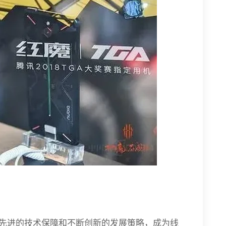
、先进的技术保障和不断创新的发展策略，成为线