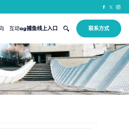
向
互动
ag捕鱼线上入口
联系方式