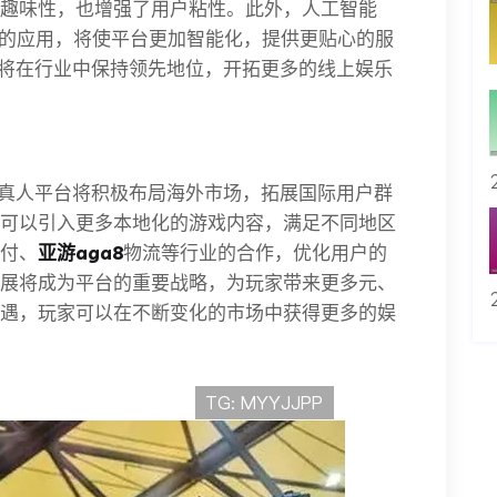
趣味性，也增强了用户粘性。此外，人工智能
面的应用，将使平台更加智能化，提供更贴心的服
台将在行业中保持领先地位，开拓更多的线上娱乐
9真人平台将积极布局海外市场，拓展国际用户群
可以引入更多本地化的游戏内容，满足不同地区
付、
亚游aga8
物流等行业的合作，优化用户的
展将成为平台的重要战略，为玩家带来更多元、
遇，玩家可以在不断变化的市场中获得更多的娱