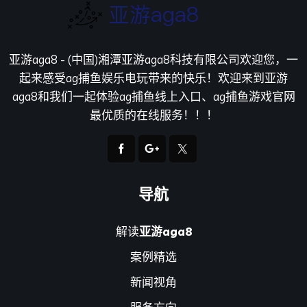
亚游aga8 - (中国)湘潭亚游aga8科技有限公司欢迎您，一
起来感受ag捕鱼娱乐电玩带来的快乐！欢迎来到亚游
aga8和我们一起体验ag捕鱼线上入口、ag捕鱼游戏官网
最优质的在线服务！！！
导航
解读
亚游aga8
案例精选
新闻视角