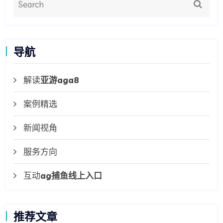
导航
解读
亚游aga8
案例精选
新闻视角
服务方向
互动
ag捕鱼线上入口
推荐文章