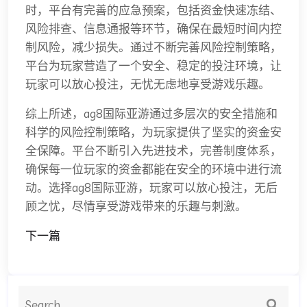
时，平台有完善的应急预案，包括资金快速冻结、
风险排查、信息通报等环节，确保在最短时间内控
制风险，减少损失。通过不断完善风险控制策略，
平台为玩家营造了一个安全、稳定的投注环境，让
玩家可以放心投注，无忧无虑地享受游戏乐趣。
综上所述，ag8国际亚游通过多层次的安全措施和
科学的风险控制策略，为玩家提供了坚实的资金安
全保障。平台不断引入先进技术，完善制度体系，
确保每一位玩家的资金都能在安全的环境中进行流
动。选择ag8国际亚游，玩家可以放心投注，无后
顾之忧，尽情享受游戏带来的乐趣与刺激。
下一篇