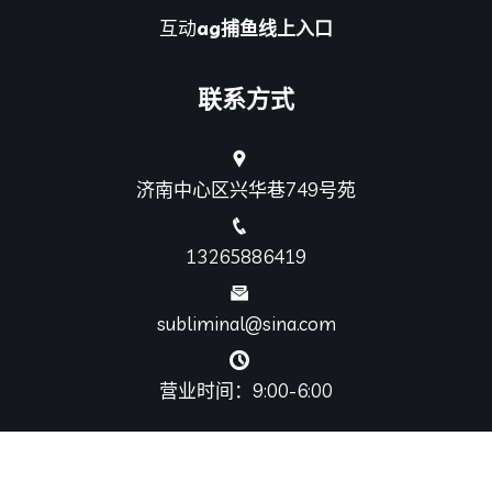
互动
ag捕鱼线上入口
联系方式
济南中心区兴华巷749号苑
13265886419
subliminal@sina.com
营业时间：9:00-6:00
网站地图