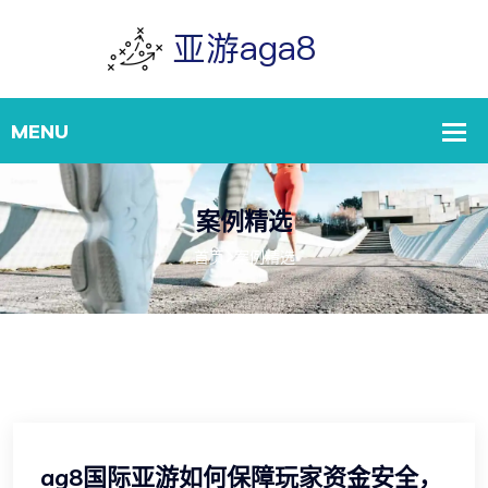
案例精选
首页
案例精选
ag8国际亚游如何保障玩家资金安全，