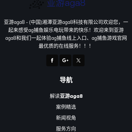
亚游aga8 - (中国)湘潭亚游aga8科技有限公司欢迎您，一
起来感受ag捕鱼娱乐电玩带来的快乐！欢迎来到亚游
aga8和我们一起体验ag捕鱼线上入口、ag捕鱼游戏官网
最优质的在线服务！！！
导航
解读
亚游aga8
案例精选
新闻视角
服务方向