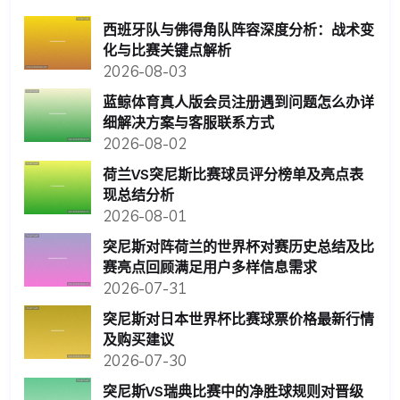
西班牙队与佛得角队阵容深度分析：战术变
化与比赛关键点解析
2026-08-03
蓝鲸体育真人版会员注册遇到问题怎么办详
细解决方案与客服联系方式
2026-08-02
荷兰VS突尼斯比赛球员评分榜单及亮点表
现总结分析
2026-08-01
突尼斯对阵荷兰的世界杯对赛历史总结及比
赛亮点回顾满足用户多样信息需求
2026-07-31
突尼斯对日本世界杯比赛球票价格最新行情
及购买建议
2026-07-30
突尼斯VS瑞典比赛中的净胜球规则对晋级