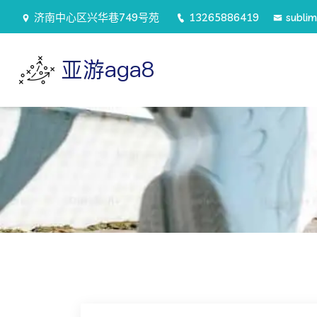
济南中心区兴华巷749号苑
13265886419
subli