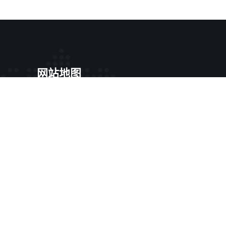
网站地图
号苑
SiteMap