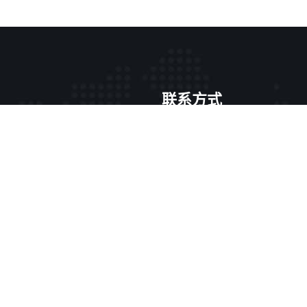
联系方式
游aga8
济南中心区兴华巷749
13265886419
精选
subliminal@sina.com
视角
营业时间：9:00-6:00
方向
ag捕鱼线上入口