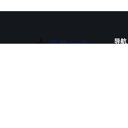
导航
解读
亚
亚游aga8 - (中国)湘潭亚游aga8科
案例
技有限公司欢迎您，一起来感受ag
捕鱼娱乐电玩带来的快乐！欢迎来
新闻
到亚游aga8和我们一起体验ag捕鱼
服务
线上入口、ag捕鱼游戏官网最优质
互动
的在线服务！！！