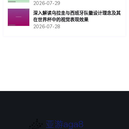
2026-07-29
深入解读乌拉圭与西班牙队徽设计理念及其
在世界杯中的视觉表现效果
2026-07-28