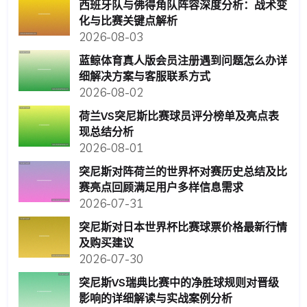
西班牙队与佛得角队阵容深度分析：战术变
化与比赛关键点解析
2026-08-03
蓝鲸体育真人版会员注册遇到问题怎么办详
细解决方案与客服联系方式
2026-08-02
荷兰VS突尼斯比赛球员评分榜单及亮点表
现总结分析
2026-08-01
突尼斯对阵荷兰的世界杯对赛历史总结及比
赛亮点回顾满足用户多样信息需求
2026-07-31
突尼斯对日本世界杯比赛球票价格最新行情
及购买建议
2026-07-30
突尼斯VS瑞典比赛中的净胜球规则对晋级
影响的详细解读与实战案例分析